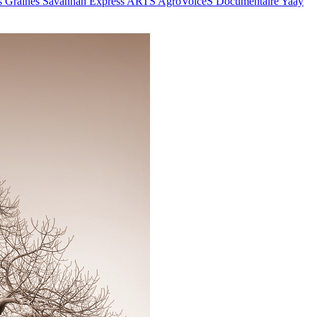
s
Graines
Savannah Express
ARTS
AgroVoiceS
Documentaire
Yaay