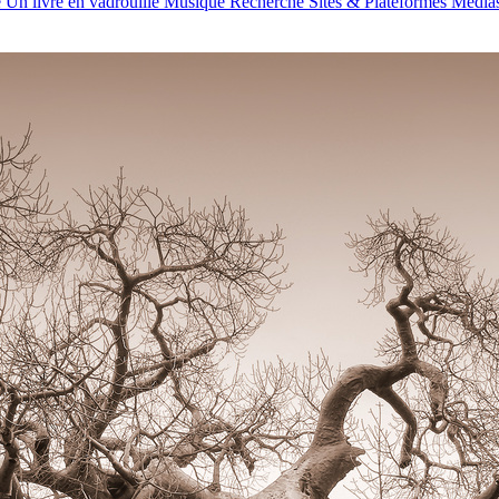
e
Un livre en vadrouille
Musique
Recherche
Sites & Plateformes
Média