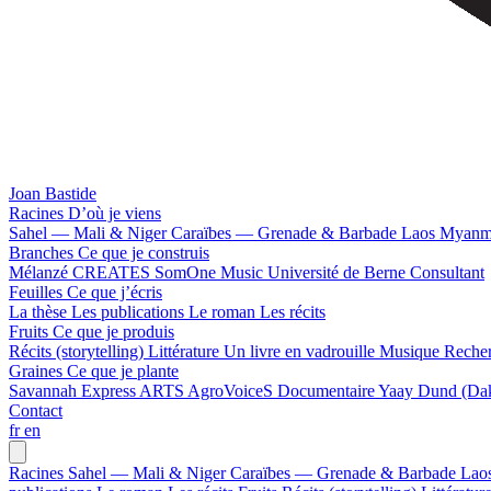
Joan Bastide
Racines
D’où je viens
Sahel — Mali & Niger
Caraïbes — Grenade & Barbade
Laos
Myanm
Branches
Ce que je construis
Mélanzé
CREATES
SomOne Music
Université de Berne
Consultant
Feuilles
Ce que j’écris
La thèse
Les publications
Le roman
Les récits
Fruits
Ce que je produis
Récits (storytelling)
Littérature
Un livre en vadrouille
Musique
Reche
Graines
Ce que je plante
Savannah Express
ARTS
AgroVoiceS
Documentaire
Yaay Dund (Dak
Contact
fr
en
Racines
Sahel — Mali & Niger
Caraïbes — Grenade & Barbade
Lao