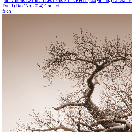
publications
Le roman
Les récits
Fruits
Récits (storytelling)
Littératur
Dund (Dak’Art 2024)
Contact
fr
en