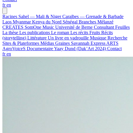
fr
en
Racines
Sahel — Mali & Niger
Caraïbes — Grenade & Barbade
Laos
Myanmar
Kenya du Nord
Sénégal
Branches
Mélanzé
CREATES
SomOne Music
Université de Berne
Consultant
Feuilles
La thèse
Les publications
Le roman
Les récits
Fruits
Récits
(storytelling)
Littérature
Un livre en vadrouille
Musique
Recherche
Sites & Plateformes
Médias
Graines
Savannah Express
ARTS
AgroVoiceS
Documentaire
Yaay Dund (Dak’Art 2024)
Contact
fr
en