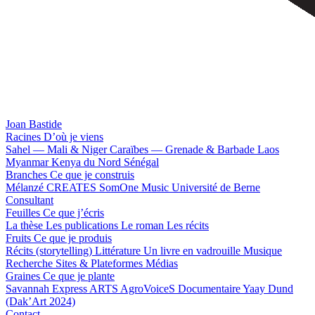
Joan Bastide
Racines
D’où je viens
Sahel — Mali & Niger
Caraïbes — Grenade & Barbade
Laos
Myanmar
Kenya du Nord
Sénégal
Branches
Ce que je construis
Mélanzé
CREATES
SomOne Music
Université de Berne
Consultant
Feuilles
Ce que j’écris
La thèse
Les publications
Le roman
Les récits
Fruits
Ce que je produis
Récits (storytelling)
Littérature
Un livre en vadrouille
Musique
Recherche
Sites & Plateformes
Médias
Graines
Ce que je plante
Savannah Express
ARTS
AgroVoiceS
Documentaire
Yaay Dund
(Dak’Art 2024)
Contact