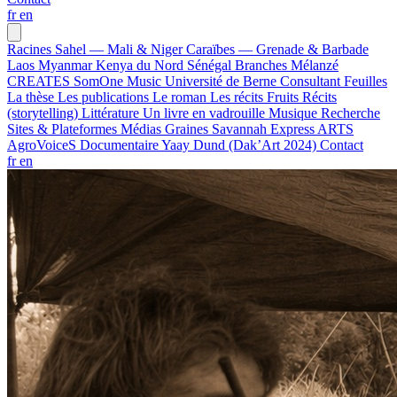
fr
en
Racines
Sahel — Mali & Niger
Caraïbes — Grenade & Barbade
Laos
Myanmar
Kenya du Nord
Sénégal
Branches
Mélanzé
CREATES
SomOne Music
Université de Berne
Consultant
Feuilles
La thèse
Les publications
Le roman
Les récits
Fruits
Récits
(storytelling)
Littérature
Un livre en vadrouille
Musique
Recherche
Sites & Plateformes
Médias
Graines
Savannah Express
ARTS
AgroVoiceS
Documentaire
Yaay Dund (Dak’Art 2024)
Contact
fr
en