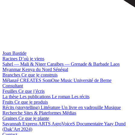
Joan Bastide
Racines
D’où je viens
Sahel — Mali & Niger
Caraïbes — Grenade & Barbade
Laos
Myanmar
Kenya du Nord
Sénégal
Branches
Ce que je construis
Mélanzé
CREATES
SomOne Music
Université de Berne
Consultant
Feuilles
Ce que j’écris
La thèse
Les publications
Le roman
Les récits
Fruits
Ce que je produis
Récits (storytelling)
Littérature
Un livre en vadrouille
Musique
Recherche
Sites & Plateformes
Médias
Graines
Ce que je plante
Savannah Express
ARTS
AgroVoiceS
Documentaire
Yaay Dund
(Dak’Art 2024)
Contact